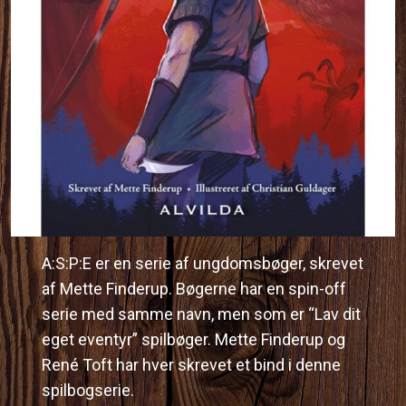
A:S:P:E er en serie af ungdomsbøger, skrevet
af Mette Finderup. Bøgerne har en spin-off
serie med samme navn, men som er “Lav dit
eget eventyr” spilbøger. Mette Finderup og
René Toft har hver skrevet et bind i denne
spilbogserie.