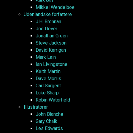
Alex Uth
Mikkel Wendelboe
Udenlandske forfattere
J.H. Brennan
Joe Dever
Jonathan Green
Steve Jackson
David Kerrigan
Mark Lain
Ian Livingstone
Keith Martin
Dave Morris
Carl Sargent
Luke Sharp
Robin Waterfield
Illustratorer
John Blanche
Gary Chalk
Les Edwards