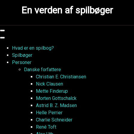
Skip
En verden af spilbøger
to
content
Hvad er en spilbog?
Spilbøger
Personer
Danske forfattere
Christian E. Christiansen
Nick Clausen
Mette Finderup
Morten Gottschalck
Astrid B. Z. Madsen
Helle Perrier
Charlie Schneider
René Toft