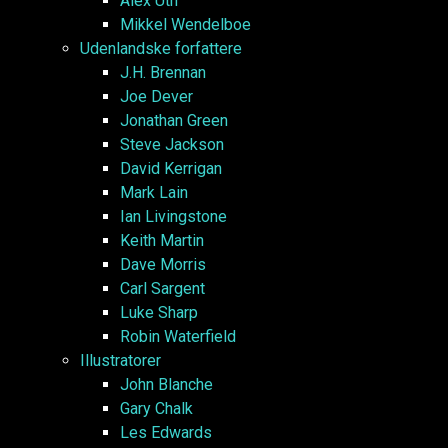
Alex Uth
Mikkel Wendelboe
Udenlandske forfattere
J.H. Brennan
Joe Dever
Jonathan Green
Steve Jackson
David Kerrigan
Mark Lain
Ian Livingstone
Keith Martin
Dave Morris
Carl Sargent
Luke Sharp
Robin Waterfield
Illustratorer
John Blanche
Gary Chalk
Les Edwards