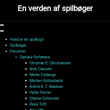
Skip
En verden af spilbøger
to
content
Hvad er en spilbog?
Spilbøger
Personer
Danske forfattere
Christian E. Christiansen
Nick Clausen
Mette Finderup
Morten Gottschalck
Astrid B. Z. Madsen
Helle Perrier
Charlie Schneider
René Toft