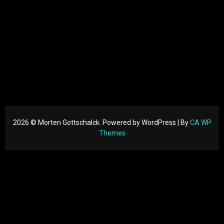
You may be interested in…
Your cart is currently empty!
New in store
2026 © Morten Gottschalck. Powered by WordPress | By
CA WP
Themes