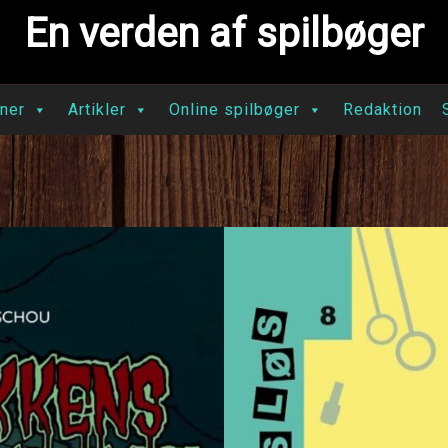
En verden af spilbøger
ner
Artikler
Online spilbøger
Redaktion