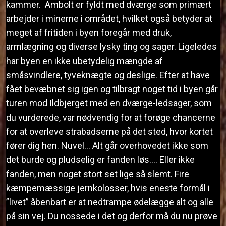
kammer. Ambolt er fyldt med dværge som primært
arbejder i minerne i området, hvilket også betyder at
meget af fritiden i byen foregår med druk,
armlægning og diverse lysky ting og sager. Ligeledes
har byen en ikke ubetydelig mængde af
småsvindlere, tyveknægte og deslige. Efter at have
fået bevæbnet sig igen og tilbragt noget tid i byen går
turen mod Ildbjerget med en dværge-ledsager, som
du vurderede, var nødvendig for at forøge chancerne
for at overleve strabadserne på det sted, hvor kortet
fører dig hen. Nuvel… Alt går overhovedet ikke som
det burde og pludselig er fanden løs…. Eller ikke
fanden, men noget stort set lige så slemt. Fire
kæmpemæssige jernkolosser, hvis eneste formål i
”livet” åbenbart er at nedtrampe ødelægge alt og alle
på sin vej. Du nossede i det og derfor må du nu prøve