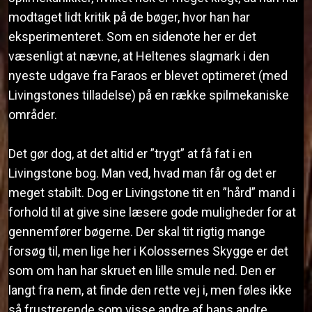
modtaget lidt kritik på de bøger, hvor han har
eksperimenteret. Som en sidenote her er det
væsenligt at nævne, at Heltenes slagmark i den
nyeste udgave fra Faraos er blevet optimeret (med
Livingstones tilladelse) på en række spilmekaniske
områder.
Det gør dog, at det altid er ”trygt” at få fat i en
Livingstone bog. Man ved, hvad man får og det er
meget stabilt. Dog er Livingstone tit en ”hård” mand i
forhold til at give sine læsere gode muligheder for at
gennemfører bøgerne. Der skal tit rigtig mange
forsøg til, men lige her i Kolossernes Skygge er det
som om han har skruet en lille smule ned. Den er
langt fra nem, at finde den rette vej i, men føles ikke
så frustrerende som visse andre af hans andre