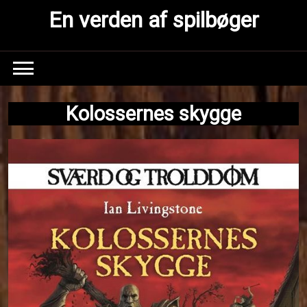
Skip
En verden af spilbøger
to
content
Kolossernes skygge