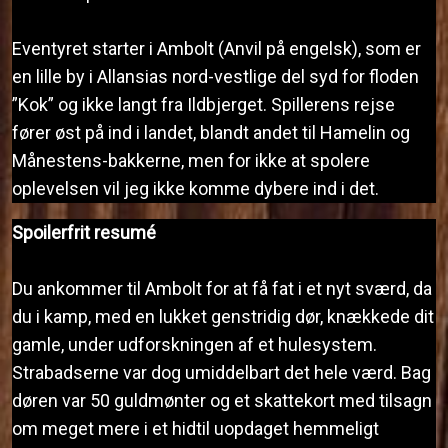
Eventyret starter i Ambolt (Anvil på engelsk), som er
en lille by i Allansias nord-vestlige del syd for floden
”Kok” og ikke langt fra Ildbjerget. Spillerens rejse
fører øst på ind i landet, blandt andet til Hamelin og
Månestens-bakkerne, men for ikke at spolere
oplevelsen vil jeg ikke komme dybere ind i det.
Spoilerfrit resumé
Du ankommer til Ambolt for at få fat i et nyt sværd, da
du i kamp, med en lukket genstridig dør, knækkede dit
gamle, under udforskningen af et hulesystem.
Strabadserne var dog umiddelbart det hele værd. Bag
døren var 50 guldmønter og et skattekort med tilsagn
om meget mere i et hidtil uopdaget hemmeligt