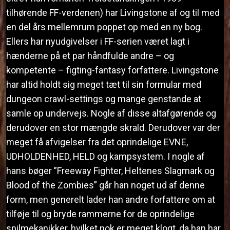
tilhørende FF-verdenen) har Livingstone af og til med
en del års mellemrum poppet op med en ny bog.
Ellers har nyudgivelser i FF-serien været lagt i
hænderne på et par håndfulde andre – og
kompetente – figting-fantasy forfattere. Livingstone
har altid holdt sig meget tæt til sin formular med
dungeon crawl-settings og mange genstande at
samle op undervejs. Nogle af disse altafgørende og
derudover en stor mængde skrald. Derudover var der
meget få afvigelser fra det oprindelige EVNE,
UDHOLDENHED, HELD og kampsystem. I nogle af
hans bøger ”Freeway Fighter, Heltenes Slagmark og
Blood of the Zombies” går han noget ud af denne
form, men generelt lader han andre forfattere om at
tilføje til og bryde rammerne for de oprindelige
spilmekanikker, hvilket nok er meget klogt, da han har