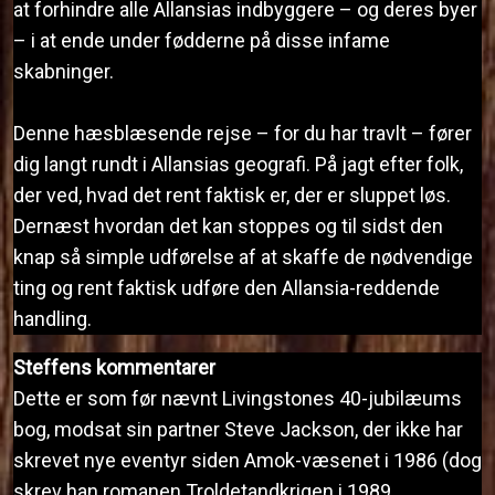
at forhindre alle Allansias indbyggere – og deres byer
– i at ende under fødderne på disse infame
skabninger.
Denne hæsblæsende rejse – for du har travlt – fører
dig langt rundt i Allansias geografi. På jagt efter folk,
der ved, hvad det rent faktisk er, der er sluppet løs.
Dernæst hvordan det kan stoppes og til sidst den
knap så simple udførelse af at skaffe de nødvendige
ting og rent faktisk udføre den Allansia-reddende
handling.
Steffens kommentarer
Dette er som før nævnt Livingstones 40-jubilæums
bog, modsat sin partner Steve Jackson, der ikke har
skrevet nye eventyr siden Amok-væsenet i 1986 (dog
skrev han romanen Troldetandkrigen i 1989