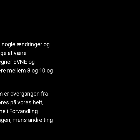
r, nogle ændringer og
ige at være
egner EVNE og
re mellem 8 og 10 og
m er overgangen fra
pres på vores helt,
e i Forvandling
ingen, mens andre ting