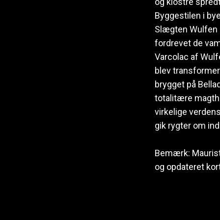
og klostre spred
Byggestilen i bye
Slægten Wulfen ha
fordrevet de vamp
Varcolac af Wulf
blev transformer
brygget på Bell
totalitære magth
virkelige verdens
gik rygter om ind
Bemærk: Mauristat
og opdateret kor