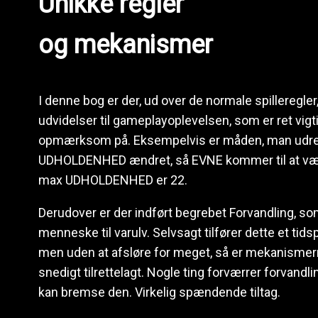
Unikke regler
og mekanismer
I denne bog er der, ud over de normale spilleregle
udvidelser til gameplayoplevelsen, som er ret vigt
opmærksom på. Eksempelvis er måden, man udr
UDHOLDENHED ændret, så EVNE kommer til at væ
max UDHOLDENHED er 22.
Derudover er der indført begrebet Forvandling, so
menneske til varulv. Selvsagt tilfører dette et tids
men uden at afsløre for meget, så er mekanismern
snedigt tilrettelagt. Nogle ting forværrer forvandl
kan bremse den. Virkelig spændende tiltag.