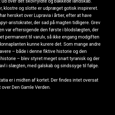
t ud over det skovfyldte og bakkede landskab.
r, klostre og slotte er udpræget gotisk inspireret.
r hersket over Lupravia i årtier, efter at have
yr-aristokrater, der sad på magten tidligere. Grev
en var eftersigende den første i blodslægten, der
et permanent til varulv, så ikke engang modgiften
adonnaplanten kunne kurere det. Som mange andre
avere – både i denne fiktive historie og den
historie – blev styret meget snart tyranisk og der
avl i slægten, med galskab og sindssyge til følge.
ia er i midten af kortet. Der findes intet oversat
t over Den Gamle Verden.