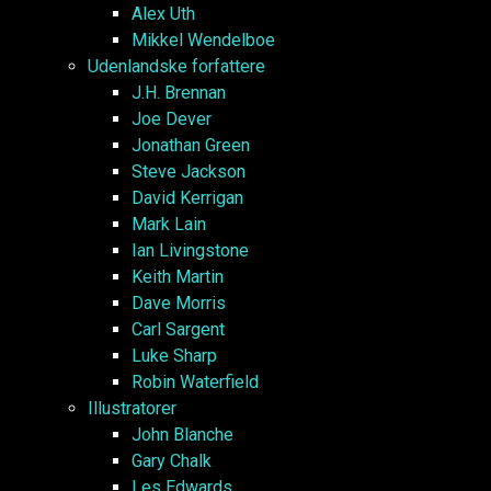
Alex Uth
Mikkel Wendelboe
Udenlandske forfattere
J.H. Brennan
Joe Dever
Jonathan Green
Steve Jackson
David Kerrigan
Mark Lain
Ian Livingstone
Keith Martin
Dave Morris
Carl Sargent
Luke Sharp
Robin Waterfield
Illustratorer
John Blanche
Gary Chalk
Les Edwards