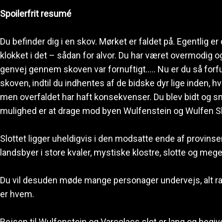
Spoilerfrit resumé
Du befinder dig i en skov. Mørket er faldet på. Egentlig er
klokket i det – sådan for alvor. Du har været overmodig
genvej gennem skoven var fornuftigt….. Nu er du så forf
skoven, indtil du indhentes af de bidske dyr lige inden, hv
men overfaldet har haft konsekvenser. Du blev bidt og smi
mulighed er at drage mod byen Wulfenstein og Wulfen Sl
Slottet ligger uheldigvis i den modsatte ende af provinse
landsbyer i store kvaler, mystiske klostre, slotte og meget
Du vil desuden møde mange personager undervejs, alt ran
er hvem.
Rejsen til Wulfenstein og Varcolacs slot er lang og begiv