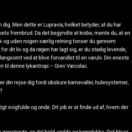
 dig. Men dette er Lupravia, hvilket betyder, at du har
kets frembrud. Da det begyndte at knibe, mente du, at en
isk og uden nogen særlig retning tonser du gennem
or dit liv og da røgen har lagt sig, er du stadig levende,
angsomt ved at blive forvandlet til en varulv. Din eneste
 til denne lykantropi – Grev Varcolac.
er din rejse dig fordi obskure karnevaller, hulesystemer,
l?
 svigfulde og onde. Dit job er at finde ud af, hvem der
e genstande, en del held, snilde og kamplykke. Det bliver