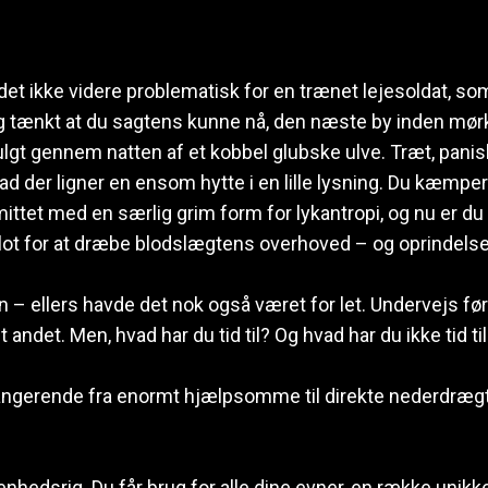
 det ikke videre problematisk for en trænet lejesoldat, som
 og tænkt at du sagtens kunne nå, den næste by inden mør
ulgt gennem natten af et kobbel glubske ulve. Træt, pan
ad der ligner en ensom hytte i en lille lysning. Du kæmper f
ttet med en særlig grim form for lykantropi, og nu er du l
ot for at dræbe blodslægtens overhoved – og oprindelsen
n – ellers havde det nok også været for let. Undervejs før
 andet. Men, hvad har du tid til? Og hvad har du ikke tid ti
gerende fra enormt hjælpsomme til direkte nederdrægtigt
enhedsrig. Du får brug for alle dine evner, en række unikk