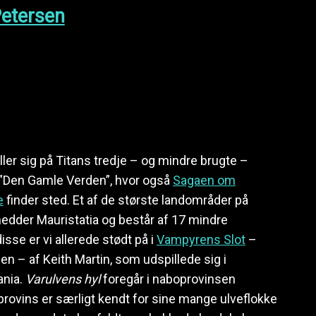
Petersen
ler sig på Titans tredje – og mindre brugte –
 ”Den Gamle Verden”, hvor også
Sagaen om
e
finder sted. Et af de største landområder på
hedder Mauristatia og består af 17 mindre
isse er vi allerede stødt på i
Vampyrens Slot
–
n – af Keith Martin, som udspillede sig i
ania.
Varulvens hyl
foregår i naboprovinsen
provins er særligt kendt for sine mange ulveflokke