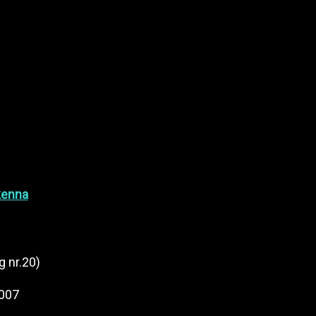
kenna
 nr.20)
2007